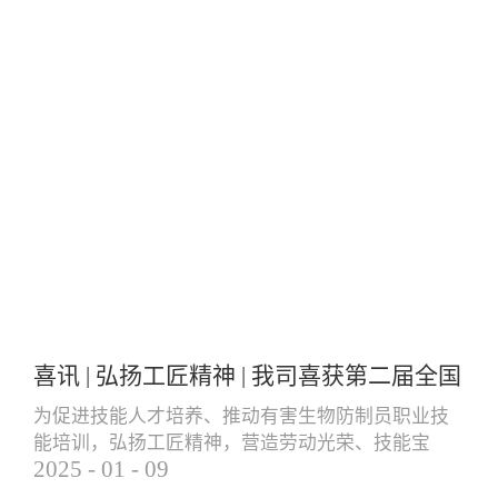
喜讯 | 弘扬工匠精神 | 我司喜获第二届全国
有害生物防制员职业技能大赛团体三等奖
为促进技能人才培养、推动有害生物防制员职业技
能培训，弘扬工匠精神，营造劳动光荣、技能宝
个人一等奖
2025
-
01
-
09
贵、创造伟大的社会风气，更好地服务就业创业和
经济高质量发展，由中国卫生有害生物防制协会主