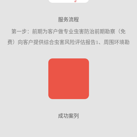
服务流程
第一步：前期为客户做专业虫害防治前期勘察（免
费）向客户提供综合虫害风险评估报告1、周围环境勘
察。2、内部环境的结构勘察。3、防御设施完善情况
的调查。4、虫害种类鉴别及密度监测。第二步：为客
户量身定做“...
成功案列