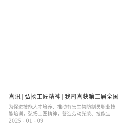
喜讯 | 弘扬工匠精神 | 我司喜获第二届全国
有害生物防制员职业技能大赛团体三等奖
为促进技能人才培养、推动有害生物防制员职业技
能培训，弘扬工匠精神，营造劳动光荣、技能宝
个人一等奖
2025
-
01
-
09
贵、创造伟大的社会风气，更好地服务就业创业和
经济高质量发展，由中国卫生有害生物防制协会主