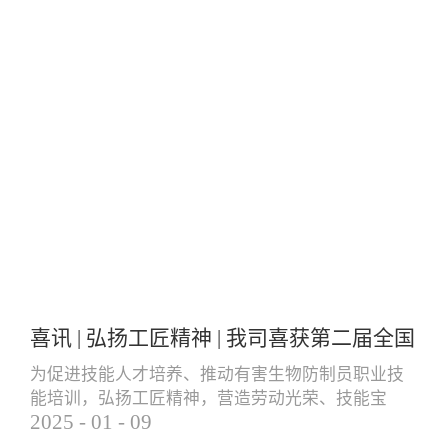
喜讯 | 弘扬工匠精神 | 我司喜获第二届全国
有害生物防制员职业技能大赛团体三等奖
为促进技能人才培养、推动有害生物防制员职业技
能培训，弘扬工匠精神，营造劳动光荣、技能宝
个人一等奖
2025
-
01
-
09
贵、创造伟大的社会风气，更好地服务就业创业和
经济高质量发展，由中国卫生有害生物防制协会主