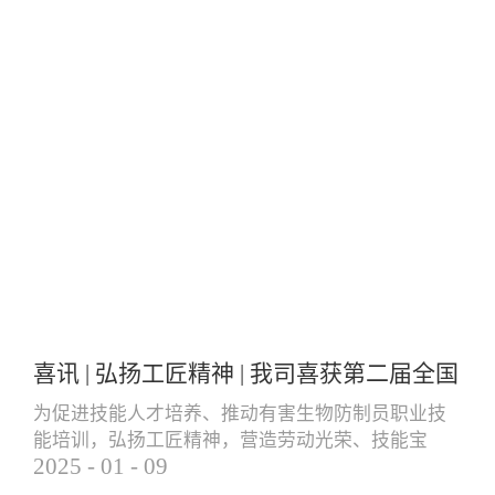
喜讯 | 弘扬工匠精神 | 我司喜获第二届全国
有害生物防制员职业技能大赛团体三等奖
为促进技能人才培养、推动有害生物防制员职业技
能培训，弘扬工匠精神，营造劳动光荣、技能宝
个人一等奖
2025
-
01
-
09
贵、创造伟大的社会风气，更好地服务就业创业和
经济高质量发展，由中国卫生有害生物防制协会主