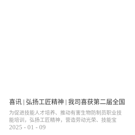
喜讯 | 弘扬工匠精神 | 我司喜获第二届全国
有害生物防制员职业技能大赛团体三等奖
为促进技能人才培养、推动有害生物防制员职业技
能培训，弘扬工匠精神，营造劳动光荣、技能宝
个人一等奖
2025
-
01
-
09
贵、创造伟大的社会风气，更好地服务就业创业和
经济高质量发展，由中国卫生有害生物防制协会主