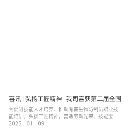
喜讯 | 弘扬工匠精神 | 我司喜获第二届全国
有害生物防制员职业技能大赛团体三等奖
为促进技能人才培养、推动有害生物防制员职业技
能培训，弘扬工匠精神，营造劳动光荣、技能宝
个人一等奖
2025
-
01
-
09
贵、创造伟大的社会风气，更好地服务就业创业和
经济高质量发展，由中国卫生有害生物防制协会主